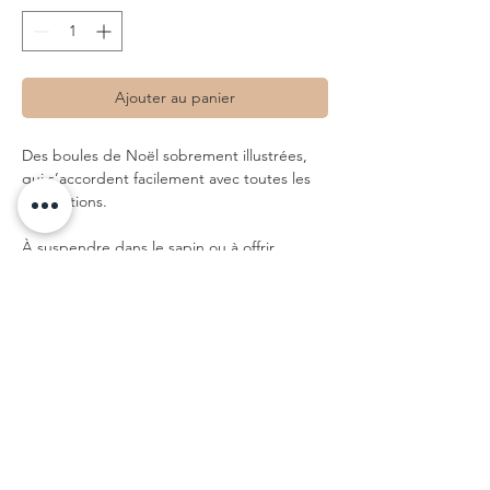
Ajouter au panier
Des boules de Noël sobrement illustrées,
qui s’accordent facilement avec toutes les
décorations.
À suspendre dans le sapin ou à offrir
comme petite attention, elles apportent
une touche soignée et personnelle à votre
décoration de fête.
Un objet à garder, à ressortir chaque année,
et qui traverse le temps avec douceur.
- Livrée dans une jolie boite
- Boule de Noël en verre
- Diamètre 8 cm