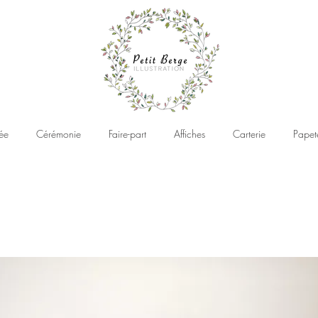
ée
Cérémonie
Faire-part
Affiches
Carterie
Papet