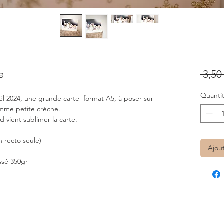
e
 3,50 
Quanti
ël 2024, une grande carte format A5, à poser sur
comme petite crèche.
d vient sublimer la carte.
n recto seule)
Ajou
ssé 350gr