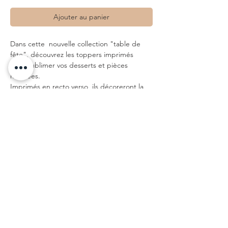
Ajouter au panier
Dans cette nouvelle collection "table de
fête", découvrez les toppers imprimés
pour sublimer vos desserts et pièces
montées.
Imprimés en recto verso, ils décoreront la
table d'un grand jour.
La touche de dorure à chaud relève la
délicatesse du dessin.
• topper à découper (avec trait de
découpe) et planter délicatement dans le
gâteau
• Impression symétrique recto et verso
• Dimensions : 10 x 15cm
• finition dorure à chaud recto et verso
• Papier : Papier Haute-qualité - Blanc -
300g
• dessiné à Tours, imprimé à Paris