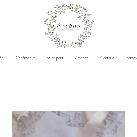
ée
Cérémonie
Faire-part
Affiches
Carterie
Papet