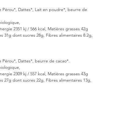
e Pérou*, Dattes*, Lait en poudre*, beurre de
biologique,
Energie 2351 kj / 566 kcal, Matières grasses 42g
es 31g dont sucres 28g, Fibres alimentaires 8.2g,
e Pérou*, Dattes*, beurre de cacao*.
biologique,
Energie 2309 kj / 557 kcal, Matières grasses 43g
es 27g dont sucres 22g, Fibres alimentaires 13g,