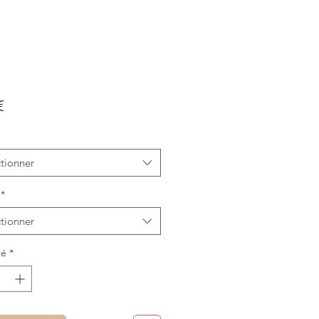
Prix
€
tionner
*
tionner
té
*