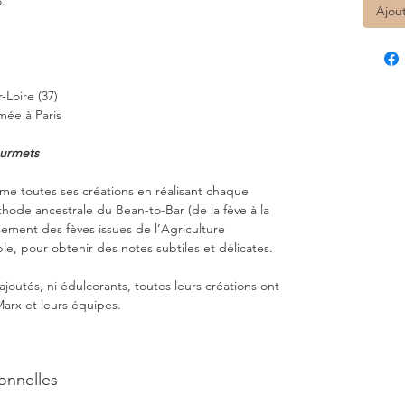
.
Ajou
-Loire (37)
imée à Paris
ourmets
 toutes ses créations en réalisant chaque
éthode ancestrale du Bean-to-Bar (de la fève à la
sement des fèves issues de l’Agriculture
, pour obtenir des notes subtiles et délicates.
joutés, ni édulcorants, toutes leurs créations ont
Marx et leurs équipes.
ionnelles