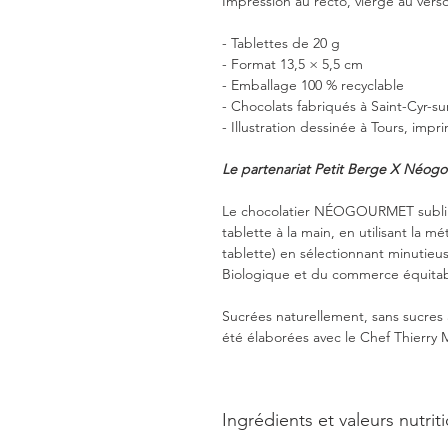
Impression au recto, vierge au verso
- Tablettes de 20 g
- Format 13,5 × 5,5 cm
- Emballage 100 % recyclable
- Chocolats fabriqués à Saint-Cyr-sur
- Illustration dessinée à Tours, impr
Le partenariat Petit Berge X Néog
Le chocolatier NÉOGOURMET sublime
tablette à la main, en utilisant la m
tablette) en sélectionnant minutieu
Biologique et du commerce équitable
Sucrées naturellement, sans sucres a
été élaborées avec le Chef Thierry 
Ingrédients et valeurs nutrit