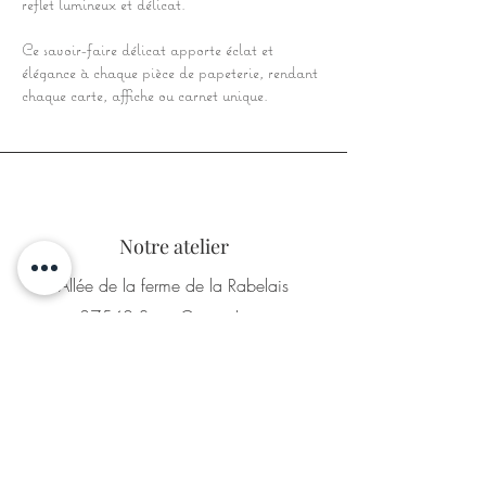
reflet lumineux et délicat.
Ce savoir-faire délicat apporte éclat et
élégance à chaque pièce de papeterie, rendant
chaque carte, affiche ou carnet unique.
Notre atelier
Allée de la ferme de la Rabelais
37540 Saint Cyr sur Loire
(indiquer Néogourmets pour mieux nous retrouver sur
vos systèmes de navigation)
Retrait de commandes/achat sur place