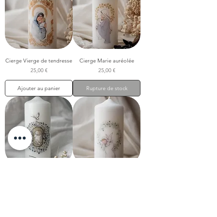
Cierge Vierge de tendresse
Cierge Marie auréolée
Prix
Prix
25,00 €
25,00 €
Ajouter au panier
Rupture de stock
Cierge petit couffin
Cierge petit baptisé
Prix
Prix
25,00 €
25,00 €
Ajouter au panier
Ajouter au panier