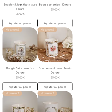
Bougie « Magnificat » avec
Bougie colombe - Dorure
dorure
Prix
25,00 €
Prix
25,00 €
Ajouter au panier
Ajouter au panier
Nouveauté
Nouveauté
Bougie Saint Joseph -
Bougie sacré coeur fleuri -
Dorure
Dorure
Prix
Prix
25,00 €
25,00 €
Ajouter au panier
Ajouter au panier
Nouveauté
Nouveauté