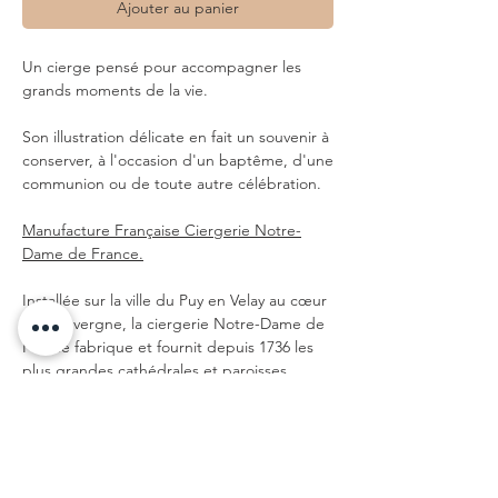
Ajouter au panier
Un cierge pensé pour accompagner les
grands moments de la vie.
Son illustration délicate en fait un souvenir à
conserver, à l'occasion d'un baptême, d'une
communion ou de toute autre célébration.
Manufacture Française Ciergerie Notre-
Dame de France.
Installée sur la ville du Puy en Velay au cœur
de l’Auvergne, la ciergerie Notre-Dame de
France fabrique et fournit depuis 1736 les
plus grandes cathédrales et paroisses
françaises en cierges liturgiques
traditionnels.
Leur savoir faire historique, transmis de
génération en génération est l’assurance de