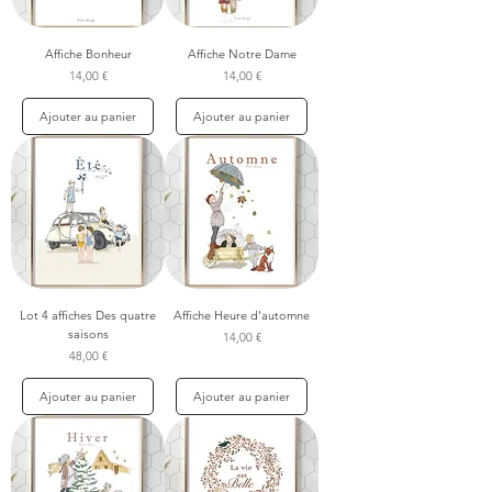
Affiche Bonheur
Affiche Notre Dame
Prix
Prix
14,00 €
14,00 €
Ajouter au panier
Ajouter au panier
Lot 4 affiches Des quatre
Affiche Heure d'automne
saisons
Prix
14,00 €
Prix
48,00 €
Ajouter au panier
Ajouter au panier