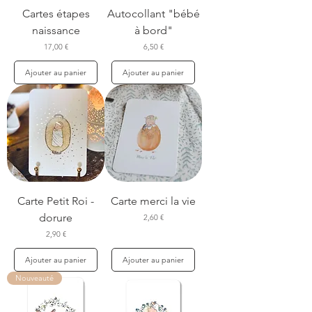
Cartes étapes
Autocollant "bébé
naissance
à bord"
Prix
Prix
17,00 €
6,50 €
Ajouter au panier
Ajouter au panier
Carte Petit Roi -
Carte merci la vie
dorure
Prix
2,60 €
Prix
2,90 €
Ajouter au panier
Ajouter au panier
Nouveauté