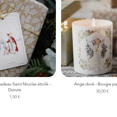
Aperçu rapide
Aperçu rapide
cadeau Saint Nicolas étoilé -
Ange doré - Bougie p
Dorure
Prix
30,00 €
Prix
1,50 €