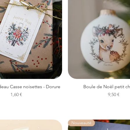
Aperçu rapide
Aperçu rapide
deau Casse noisettes - Dorure
Boule de Noël petit ch
Prix
Prix
1,60 €
9,50 €
Nouveauté