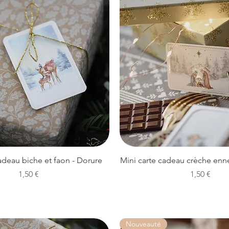
Aperçu rapide
Aperçu rapide
adeau biche et faon - Dorure
Mini carte cadeau crèche enn
Prix
Prix
1,50 €
1,50 €
Nouveauté