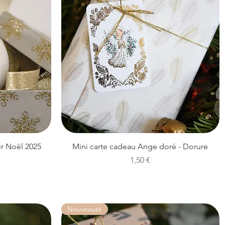
Aperçu rapide
r Noël 2025
Mini carte cadeau Ange doré - Dorure
Prix
1,50 €
Nouveauté