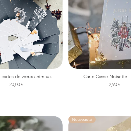
Aperçu rapide
Aperçu rapide
0 cartes de vœux animaux
Carte Casse-Noisette -
Prix
Prix
20,00 €
2,90 €
Nouveauté