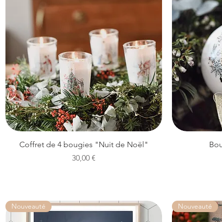
Aperçu rapide
Coffret de 4 bougies "Nuit de Noël"
Bou
Prix
30,00 €
Nouveauté
Nouveauté