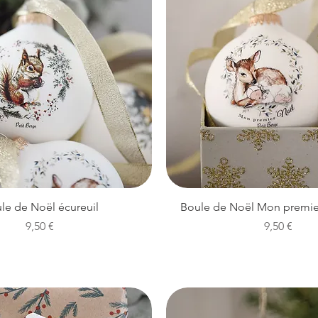
Aperçu rapide
Aperçu rapide
le de Noël écureuil
Boule de Noël Mon premie
Prix
Prix
9,50 €
9,50 €