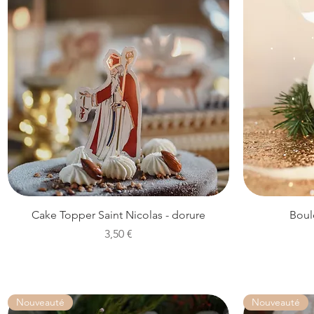
Aperçu rapide
Cake Topper Saint Nicolas - dorure
Boul
Prix
3,50 €
Nouveauté
Nouveauté