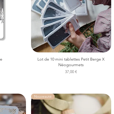
Aperçu rapide
me
Lot de 10 mini tablettes Petit Berge X
Néogourmets
omotionnel
Prix
37,00 €
Nouveauté