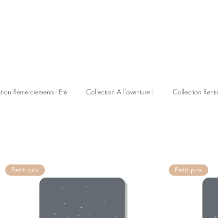
tion Remerciements - Eté
Collection A l'aventure !
Collection Rentr
Petit prix
Petit prix