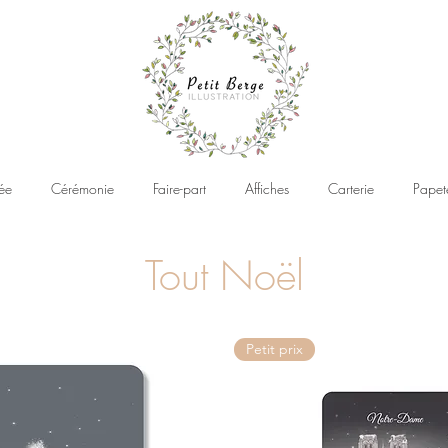
ée
Cérémonie
Faire-part
Affiches
Carterie
Papet
Tout Noël
Petit prix