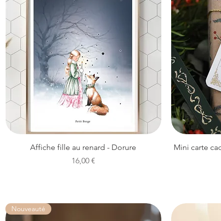
Aperçu rapide
Affiche fille au renard - Dorure
Mini carte ca
Prix
16,00 €
Nouveauté