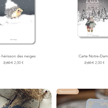
Aperçu rapide
Aperçu rapide
e hérisson des neiges
Carte Notre-Da
Prix original
Prix promotionnel
Prix original
Prix pr
2,60 €
2,00 €
2,60 €
2,00 €
Nouveauté