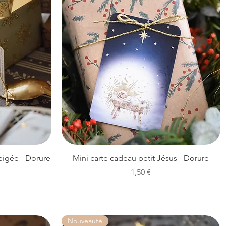
Aperçu rapide
eigée - Dorure
Mini carte cadeau petit Jésus - Dorure
Prix
1,50 €
Nouveauté