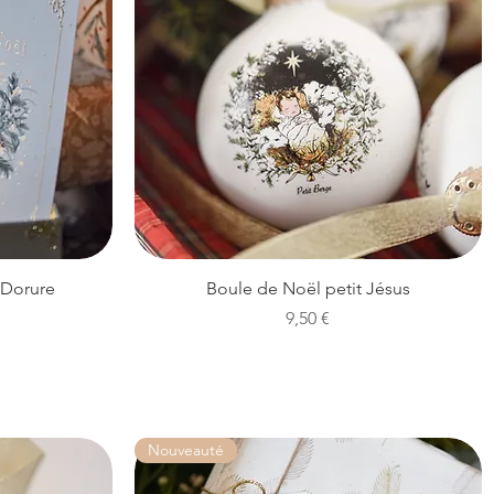
Aperçu rapide
 Dorure
Boule de Noël petit Jésus
Prix
9,50 €
Nouveauté