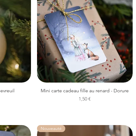
Aperçu rapide
evreuil
Mini carte cadeau fille au renard - Dorure
Prix
1,50 €
Nouveauté