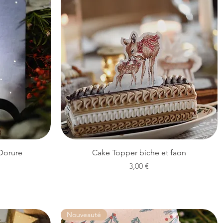
Aperçu rapide
 Dorure
Cake Topper biche et faon
Prix
3,00 €
Nouveauté