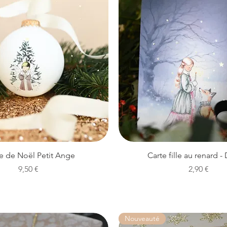
Aperçu rapide
Aperçu rapide
e de Noël Petit Ange
Carte fille au renard -
Prix
Prix
9,50 €
2,90 €
Nouveauté