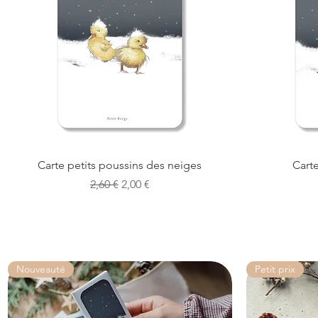
Aperçu rapide
Carte petits poussins des neiges
Cart
Prix original
Prix promotionnel
2,60 €
2,00 €
Nouveauté
Petit prix