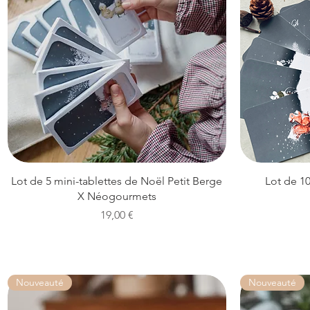
Aperçu rapide
Lot de 5 mini-tablettes de Noël Petit Berge
Lot de 1
X Néogourmets
Prix
19,00 €
Nouveauté
Nouveauté