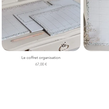
Aperçu rapide
Le coffret organisation
Prix
67,00 €