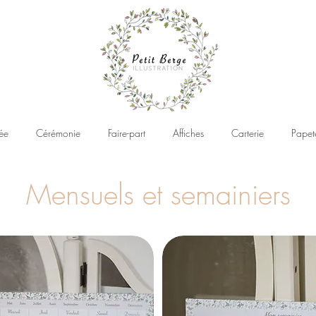
ée
Cérémonie
Faire-part
Affiches
Carterie
Papet
Mensuels et semainiers