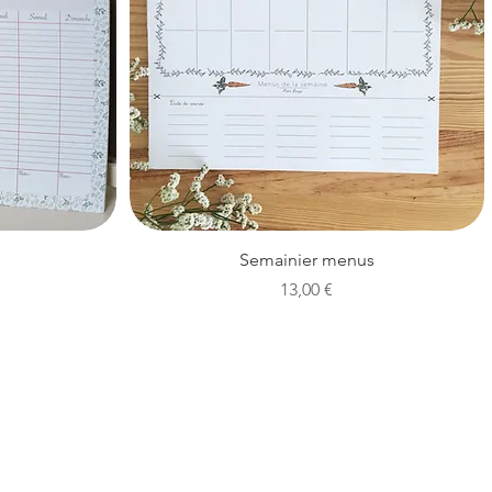
Aperçu rapide
Semainier menus
Prix
13,00 €