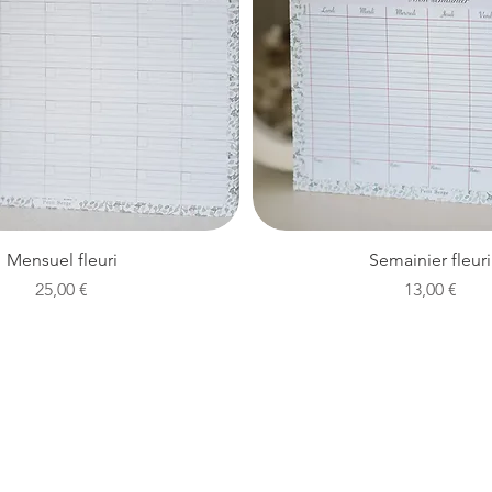
Aperçu rapide
Aperçu rapide
Mensuel fleuri
Semainier fleuri
Prix
Prix
25,00 €
13,00 €