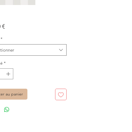
Prix
 €
*
tionner
té
*
ter au panier