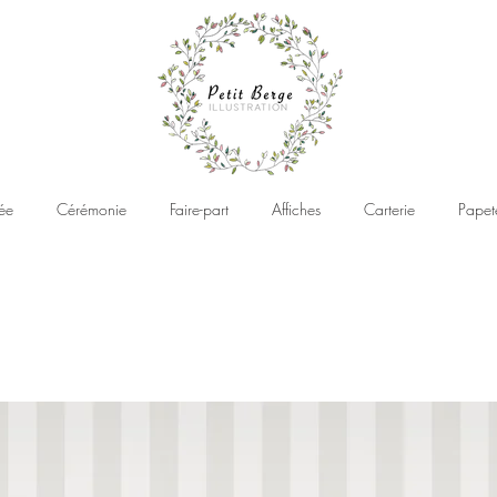
ée
Cérémonie
Faire-part
Affiches
Carterie
Papet