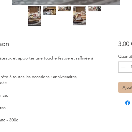
faon
3,00 
Quanti
eaux et apporter une touche festive et raffinée à
prête à toutes les occasions : anniversaires,
nnée.
Ajou
ence.
rso
lanc - 300g