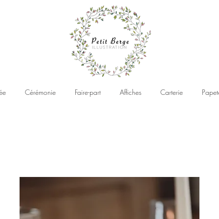
ée
Cérémonie
Faire-part
Affiches
Carterie
Papet