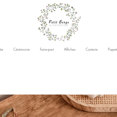
ée
Cérémonie
Faire-part
Affiches
Carterie
Papet