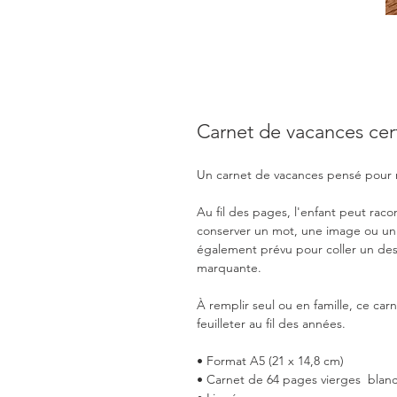
Carnet de vacances cer
Un carnet de vacances pensé pour re
Au fil des pages, l'enfant peut raco
conserver un mot, une image ou un 
également prévu pour coller un dess
marquante.
À remplir seul ou en famille, ce car
feuilleter au fil des années.
• Format A5 (21 x 14,8 cm)
• Carnet de 64 pages vierges blan