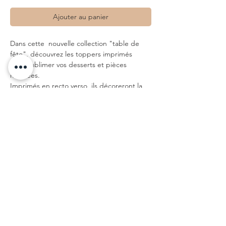
Ajouter au panier
Dans cette nouvelle collection "table de
fête", découvrez les toppers imprimés
pour sublimer vos desserts et pièces
montées.
Imprimés en recto verso, ils décoreront la
table d'un grand jour.
La touche de dorure à chaud relève la
délicatesse du dessin.
• topper à découper (avec trait de
découpe) et planter délicatement dans le
gâteau
• Impression symétrique recto et verso
• Dimensions : 10 x 15cm
• finition dorure à chaud recto et verso
• Papier : Papier Haute-qualité - Blanc -
300g
• dessiné à Tours, imprimé à Paris