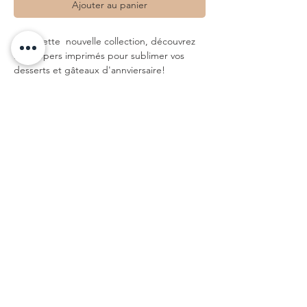
Ajouter au panier
Dans cette nouvelle collection, découvrez
les toppers imprimés pour sublimer vos
desserts et gâteaux d'annviersaire!
Imprimés en recto verso, ils décoreront la
table d'un grand jour.
• topper à découper (avec trait de
découpe) et planter délicatement dans le
gâteau
• Impression symétrique recto et verso
• Dimensions : 10 x 15cm
• Papier : Papier Haute-qualité - Blanc -
300g
• dessiné à Tours, imprimé à Paris