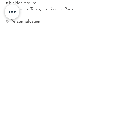
• Finition dorure
• Dessinée à Tours, imprimée à Paris
✨
Personnalisation
Nous proposons la personnalisation des
cartes à partir de
20 exemplaires
, au tarif de
25 €
.
Il est possible d’imprimer le
texte de votre
choix au verso de la carte
.
Pour cela, il suffit de nous contacter par
email à
personnalisation.petitberge@gmail.com
ou
via le chat, en précisant :
le modèle souhaité,
la quantité désirée,
le texte à imprimer.
À la suite de votre message, un devis