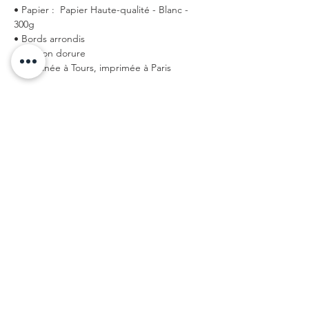
• Papier : Papier Haute-qualité - Blanc -
300g
• Bords arrondis
• Finition dorure
• Dessinée à Tours, imprimée à Paris
✨
Personnalisation
Nous proposons la personnalisation des
cartes à partir de
20 exemplaires
, au tarif de
25 €
.
Il est possible d’imprimer le
texte de votre
choix au verso de la carte
.
Pour cela, il suffit de nous contacter par
email à
personnalisation.petitberge@gmail.com
ou
via le chat, en précisant :
le modèle souhaité,
la quantité désirée,