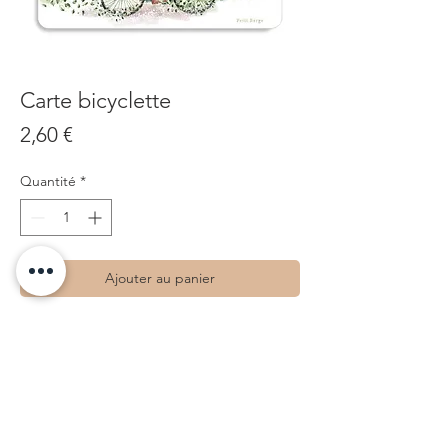
Carte bicyclette
Prix
2,60 €
Quantité
*
Ajouter au panier
• Impression recto
• Dimensions : 10 x 15
• Papier : Papier Haute-qualité - Blanc -
300g
• Découpe bords arrondis
• Dessinée à Tours