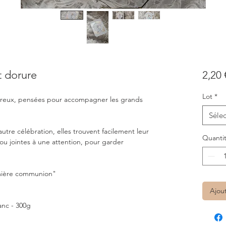
t dorure
2,20 
Lot
*
néreux, pensées pour accompagner les grands
Sélec
re célébration, elles trouvent facilement leur
Quanti
 ou jointes à une attention, pour garder
emière communion"
Ajou
anc - 300g