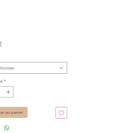
Prix
€
tionner
té
*
ter au panier