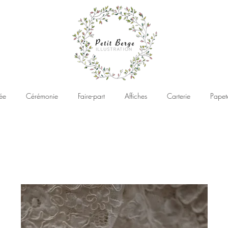
ée
Cérémonie
Faire-part
Affiches
Carterie
Papet