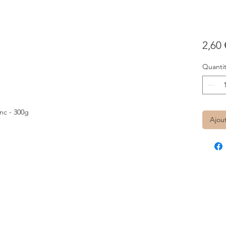
2,60 
Quanti
anc - 300g
Ajou