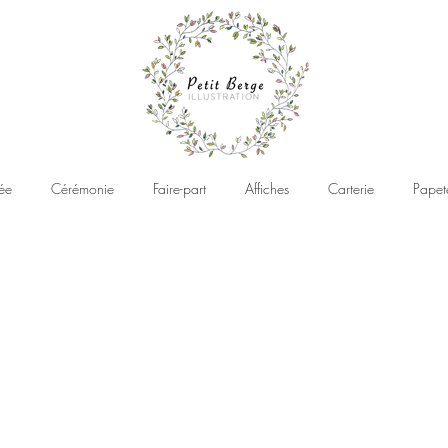
ée
Cérémonie
Faire-part
Affiches
Carterie
Papet