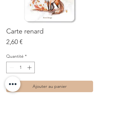
Carte renard
Prix
2,60 €
Quantité
*
Ajouter au panier
• Impression recto
• Dimensions : 10 x 15
• Papier : Papier Haute-qualité - Blanc -
300g
• Découpe bords arrondis
• Dessinée à Tours