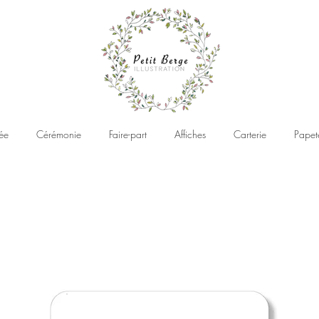
ée
Cérémonie
Faire-part
Affiches
Carterie
Papet