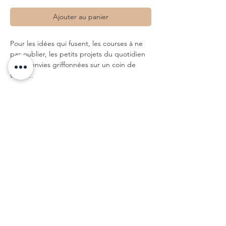
Ajouter au panier
Pour les idées qui fusent, les courses à ne
pas oublier, les petits projets du quotidien
ou les envies griffonnées sur un coin de
table…
Ma toute douce liste est le bloc-notes qu’on
garde toujours à portée de main. Son
format pratique et ses pages détachables
en font un compagnon idéal pour
s’organiser facilement, au fil des jours.
Un objet pensé pour celles et ceux qui
aiment l’utile sans renoncer au beau.
• 2 blocs-notes format A5
• 50 feuilles détachables
• Papier blanc ligné, impression couleur
• dessinés à Tours, imprimés à Paris