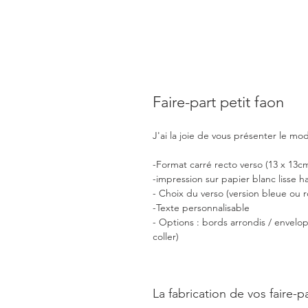
Faire-part petit faon
J'ai la joie de vous présenter le mod
-Format carré recto verso (13 x 13c
-impression sur papier blanc lisse h
- Choix du verso (version bleue ou 
-Texte personnalisable
- Options : bords arrondis / envelo
coller)
La fabrication de vos faire-pa