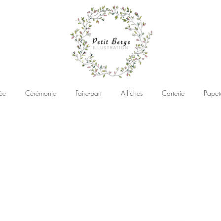
ée
Cérémonie
Faire-part
Affiches
Carterie
Papet