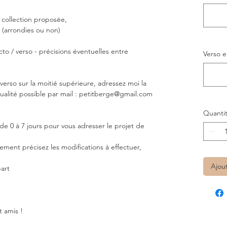
a collection proposée,
 (arrondies ou non)
cto / verso - précisions éventuelles entre
Verso e
 verso sur la moitié supérieure, adressez moi la
ualité possible par mail : petitberge@gmail.com
Quanti
 de 0 à 7 jours pour vous adresser le projet de
lement précisez les modifications à effectuer,
Ajou
part
t amis !