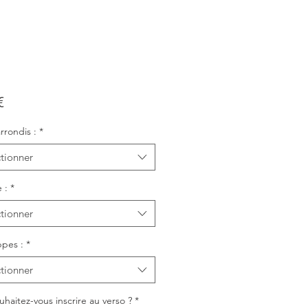
Prix
€
rrondis :
*
tionner
 :
*
tionner
pes :
*
tionner
haitez-vous inscrire au verso ?
*