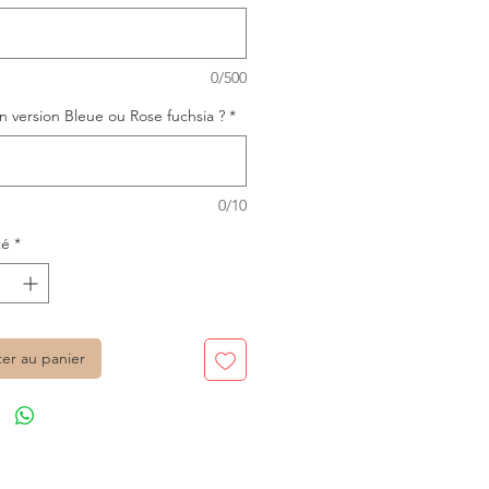
0/500
n version Bleue ou Rose fuchsia ?
*
0/10
té
*
ter au panier