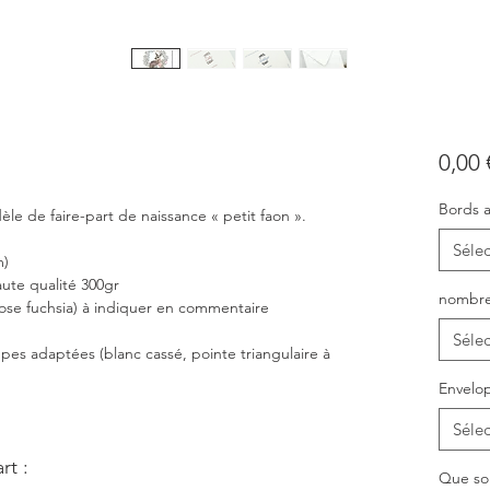
0,00 
Bords a
èle de faire-part de naissance « petit faon ».
Sélec
m)
aute qualité 300gr
nombre
rose fuchsia) à indiquer en commentaire
Sélec
ppes adaptées (blanc cassé, pointe triangulaire à
Envelop
Sélec
rt :
Que sou