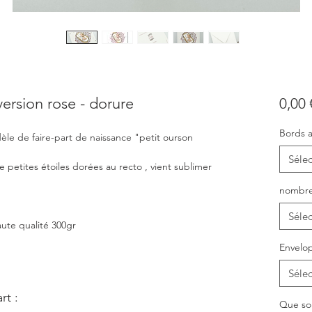
version rose - dorure
0,00 
Bords a
dèle de faire-part de naissance "petit ourson
Sélec
 petites étoiles dorées au recto , vient sublimer
nombre
Sélec
aute qualité 300gr
Envelop
Sélec
rt :
Que sou