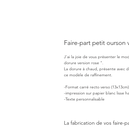
Faire-part petit ourson 
J'ai la joie de vous présenter le mo
dorure version rose ".
La dorure à chaud, présente avec de
ce modèle de raffinement.
-Format carré recto verso (13x13cm)
-impression sur papier blanc lisse h
-Texte personnalisable
La fabrication de vos faire-pa