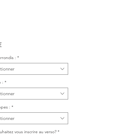
Prix
€
rrondis :
*
tionner
 :
*
tionner
pes :
*
tionner
haitez vous inscrire au verso?
*