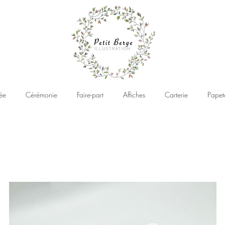
ée
Cérémonie
Faire-part
Affiches
Carterie
Papet