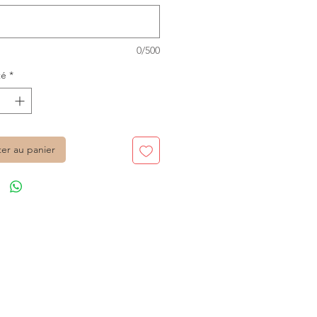
0/500
té
*
ter au panier