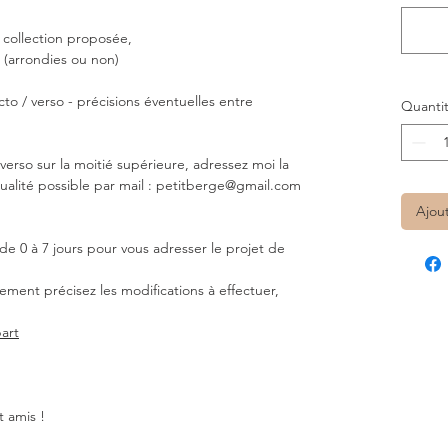
a collection proposée,
 (arrondies ou non)
cto / verso - précisions éventuelles entre
Quanti
 verso sur la moitié supérieure, adressez moi la
ualité possible par mail : petitberge@gmail.com
Ajou
 de 0 à 7 jours pour vous adresser le projet de
lement précisez les modifications à effectuer,
part
et amis !