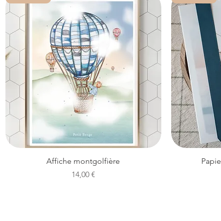
Aperçu rapide
Affiche montgolfière
Papie
Prix
14,00 €