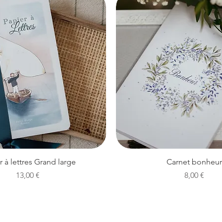
Aperçu rapide
Aperçu rapide
r à lettres Grand large
Carnet bonheur
Prix
Prix
13,00 €
8,00 €