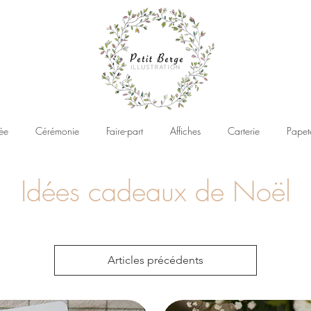
ée
Cérémonie
Faire-part
Affiches
Carterie
Papet
Idées cadeaux de Noël
Articles précédents